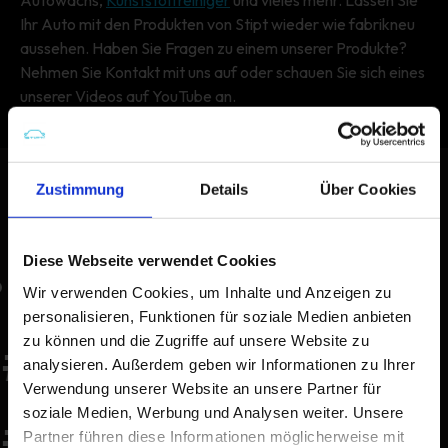
Ihr Auto mit den Produkten von Stipt wieder wie fabrikneu
aussehen. Haben Sie Fragen zu einem unserer Produkte?
Nehmen Sie Kontakt mit uns auf oder schauen Sie sich eines
unserer Videos auf YouTube an.
Stipt
Autopflegeprodukte
Innenraumreiniger
Zustimmung
Details
Über Cookies
Lederschutz
Diese Webseite verwendet Cookies
• #FABRIKNEU •
Wir verwenden Cookies, um Inhalte und Anzeigen zu
personalisieren, Funktionen für soziale Medien anbieten
#FABRIKNEU •
zu können und die Zugriffe auf unsere Website zu
analysieren. Außerdem geben wir Informationen zu Ihrer
Verwendung unserer Website an unsere Partner für
soziale Medien, Werbung und Analysen weiter. Unsere
#FABRIKNEU •
Partner führen diese Informationen möglicherweise mit