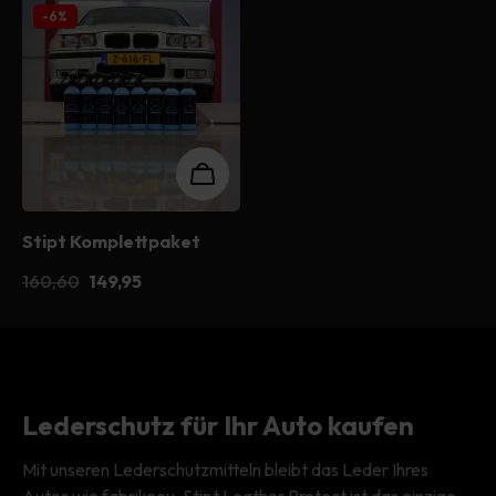
Trockentücher
Autoschutzhülle
Kunststoffreiniger
Trockentuch
Trockentuch
Poliermaschine
-6%
Reinigung & Wartung
Kopftuch
Kopftuch
Kopftuch
Hochdruckreiniger
Reifen & Felgen
Putzlappen
Putzlappen
Alle Maschinen
Fenster & Glas
Sämtliches Zubehör
Stipt Komplettpaket
Alles im Exterieur
160,60
149,95
Lederschutz für Ihr Auto kaufen
Mit unseren Lederschutzmitteln bleibt das Leder Ihres
Autos wie fabrikneu. Stipt Leather Protect ist das einzige