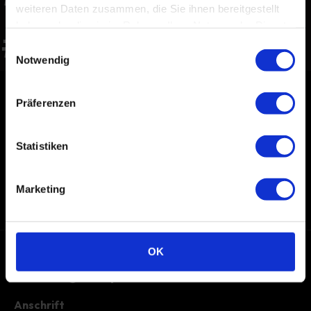
weiteren Daten zusammen, die Sie ihnen bereitgestellt
haben oder die sie im Rahmen Ihrer Nutzung der Dienste
#FABRIKNEU •
gesammelt haben.
Einwilligungsauswahl
Notwendig
#FABRIKNEU
Präferenzen
Statistiken
Folgen Sie uns
Marketing
YouTube
Facebook
Instagram
TikTok
OK
Wir sind gerne persönlich für Sie da!
Anschrift