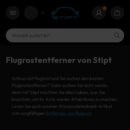
Einloggen
Waren
Zurück
Zurück
Zurück
Zurück
Zurück
Zurück
Zurück
Zurück
Zurück
Zurück
Zurück
Zurück
Zurück
Zurück
Autoshampoo
Autospong
Polierpads
Autokonservierungswachs
Insektenentferner
Felgenreiniger
Autoscheibenreiniger
Autoparfüm
Autoschwamm
Leerschutz
Autoschwamm
Auto-Trockengebläse
Waschen & Putzen
Innenraumreinigung
Flugrostentferner von Stipt
Snow Foam
Autowascheimer
Poliermittel
Beschichtung
Motorraumreiniger
Felgen polieren
Polsterreiniger
Autowascheimer
Autowascheimer
Autostaubsauger
Zubehör
Zubehör
Schluss mit Flugrost und Sie suchen den besten
Flugrostentferner? Dann suchen Sie nicht weiter,
denn mit Stipt möchten Sie alles haben, was Sie
Schaumlanze
Autowaschhandschuh
Polierpaste
Glasbeschichtung Auto
Bodenreiniger
Felgenbürste
Armaturenbrettreiniger
Autowaschhandschuh
Autowaschhandschuh
Heißluftpistole
Polieren
Schutz & Pflege
brauchen, um Ihr Auto wieder #Fabrikneu zu machen.
Lesen Sie auch unseren Wissensdatenbank-Artikel
Autowaschbürste
Lackversiegelung
Cabrio-Dachreiniger
Reifenreiniger
Rohrreiniger
Autowaschbürste
Bürsten & Pinsel
Lackschichtdickenmessgerät
zum sorgfältigen
Entfernen von Flugrost
.
Alles im Innenraumreinigung
Lackschutz