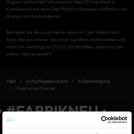
Flugrost entwickelt. Mit unserem Stipt 3D Handtuch in
Kombination mit dem Stipt Perfect Shampoo entfernen Sie
Flugrost im Handumdrehen.
Bestellen Sie dies noch heute online im Stipt Polish Point
Shop. Bei uns können Sie sicher bezahlen und bestellen und
wenn Sie werktags bis 20:00 Uhr bestellen, wird noch am
selben Tag versendet!
Stipt
Autopflegeprodukte
Außenreinigung
Flugrostentferner
• #FABRIKNEU •
#FABRIKNEU •