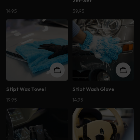
2er-Set
Normaler
14,95
Normaler
39,95
Preis
Preis
Stipt Wax Towel
Stipt Wash Glove
Normaler
19,95
Normaler
14,95
Preis
Preis