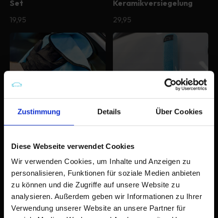
Set
Keramikversiegelung
Normaler
19,95
Normaler
29,95
Preis
Preis
Zustimmung
Details
Über Cookies
Stipt Glas Tuch
Stipt 3D Clay Tuch
Diese Webseite verwendet Cookies
Normaler
19,95
Normaler
29,95
Wir verwenden Cookies, um Inhalte und Anzeigen zu
Preis
Preis
personalisieren, Funktionen für soziale Medien anbieten
zu können und die Zugriffe auf unsere Website zu
analysieren. Außerdem geben wir Informationen zu Ihrer
Verwendung unserer Website an unsere Partner für