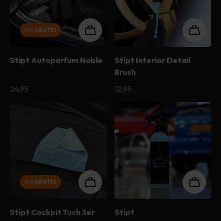
1+1 GRATIS
Stipt Autoparfum Noble
Stipt Interior Detail
Brush
Normaler
24,95
Normaler
12,95
Preis
Preis
1+1 GRATIS
Stipt Cockpit Tuch 3er
Stipt