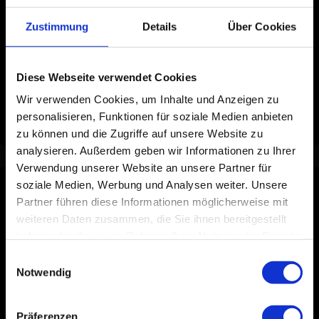
Spezifikationen
Zustimmung
Details
Über Cookies
SKU
STIPT031
Diese Webseite verwendet Cookies
Gewicht
0.1 kg
Wir verwenden Cookies, um Inhalte und Anzeigen zu
EAN
8720938431456
personalisieren, Funktionen für soziale Medien anbieten
zu können und die Zugriffe auf unsere Website zu
analysieren. Außerdem geben wir Informationen zu Ihrer
Verwendung unserer Website an unsere Partner für
soziale Medien, Werbung und Analysen weiter. Unsere
Wissensdatenbank
Partner führen diese Informationen möglicherweise mit
weiteren Daten zusammen, die Sie ihnen bereitgestellt
Zugehörige Tipps & Tricks für den Einstieg in die Stipt Wash
haben oder die sie im Rahmen Ihrer Nutzung der Dienste
Glove
gesammelt haben.
Einwilligungsauswahl
Notwendig
Auto waschen: Der komplette Schritt-für-Schritt-Plan
Auto kneten mit Stipt
Präferenzen