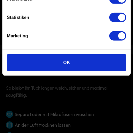
Wie kann ich am besten Vogelkot entfernen?
Statistiken
Dein Auto in einer Waschbox waschen
So machen Sie Ihre Autoreifen wieder wie neu
Marketing
OK
Virtuelles Pflegelabel
So bleibt Ihr Tuch länger weich, sicher und maximal
saugfähig.
Separat oder mit Mikrofasern waschen
An der Luft trocknen lassen