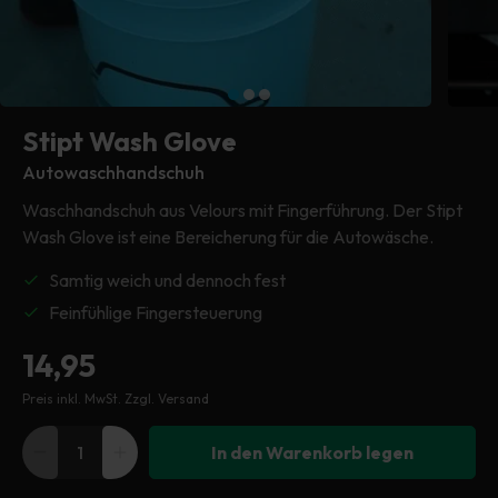
Trockentücher
Autoschutzhülle
Kunststoffreiniger
Trockentuch
Trockentuch
Poliermaschine
Reinigung & Wartung
Kopftuch
Kopftuch
Kopftuch
Hochdruckreiniger
Reifen & Felgen
Stipt Wash Glove
Putzlappen
Putzlappen
Alle Maschinen
Fenster & Glas
Autowaschhandschuh
Waschhandschuh aus Velours mit Fingerführung. Der Stipt
Sämtliches Zubehör
Wash Glove ist eine Bereicherung für die Autowäsche.
Alles im Exterieur
Samtig weich und dennoch fest
Feinfühlige Fingersteuerung
Normaler
14,95
Preis inkl. MwSt.
Zzgl. Versand
Preis
In den Warenkorb legen
Verringere
Erhöhe
die
die