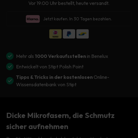
Vor 19:00 Uhr bestellt, heute versandt.
Menge
Menge
für
für
Jetzt kaufen. In 30 Tagen bezahlen.
Stipt
Stipt
Wash
Wash
Glove
Glove
Mehr als
1000 Verkaufsstellen
in Benelux
Entwickelt von Stipt Polish Point
Tipps & Tricks in der kostenlosen
Online-
Wissensdatenbank von Stipt
Dicke Mikrofasern, die Schmutz
sicher aufnehmen