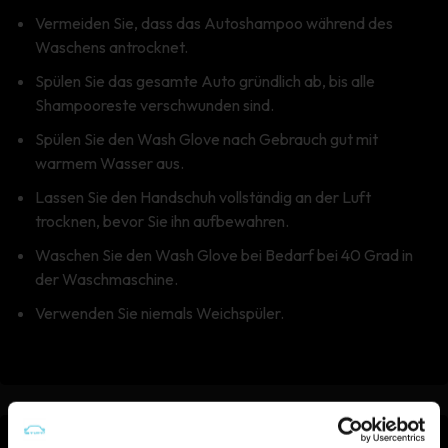
Vermeiden Sie, dass das Autoshampoo während des
Waschens antrocknet.
Spülen Sie das gesamte Auto gründlich ab, bis alle
Shampooreste verschwunden sind.
Spülen Sie den Wash Glove nach Gebrauch gut mit
warmem Wasser aus.
Lassen Sie den Handschuh vollständig an der Luft
trocknen, bevor Sie ihn aufbewahren.
Waschen Sie den Wash Glove bei Bedarf bei 40 Grad in
der Waschmaschine.
Verwenden Sie niemals Weichspüler.