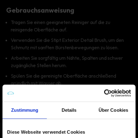
Gebrauchsanweisung
Tragen Sie einen geeigneten Reiniger auf die zu
reinigende Oberfläche auf.
Verwenden Sie die Stipt Exterior Detail Brush, um den
Schmutz mit sanften Bürstenbewegungen zu lösen.
Arbeiten Sie sorgfältig um Nähte, Spalten und schwer
zugängliche Stellen herum.
Spülen Sie die gereinigte Oberfläche anschließend
gründlich mit Wasser ab.
Reinigen Sie die Exterior Detail Brush nach Gebrauch
gründlich und lassen Sie sie an der Luft trocknen.
Zustimmung
Details
Über Cookies
Diese Webseite verwendet Cookies