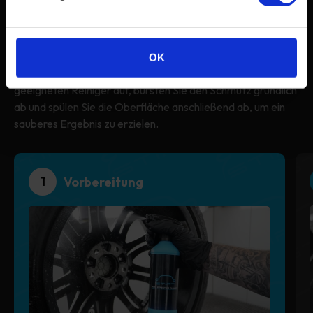
Wie verwende ich dieses Produkt?
Felgen, Motorraum und schwer erreichbare Details in
OK
wenigen einfachen Schritten reinigen. Tragen Sie einen
geeigneten Reiniger auf, bürsten Sie den Schmutz gründlich
ab und spülen Sie die Oberfläche anschließend ab, um ein
sauberes Ergebnis zu erzielen.
1
Vorbereitung