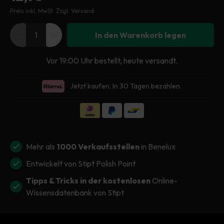
Preis inkl. MwSt.
Zzgl. Versand
Preis
In den Warenkorb legen
Verringere
Erhöhe
die
die
Vor 19:00 Uhr bestellt, heute versandt.
Menge
Menge
für
für
Jetzt kaufen. In 30 Tagen bezahlen.
Stipt
Stipt
Exterior
Exterior
Detail
Detail
Brush
Brush
Mehr als
1000 Verkaufsstellen
in Benelux
Entwickelt von Stipt Polish Point
Tipps & Tricks in der kostenlosen
Online-
Wissensdatenbank von Stipt