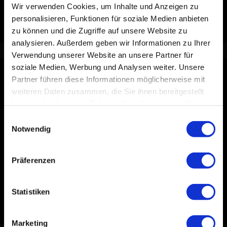
Wir verwenden Cookies, um Inhalte und Anzeigen zu
Spezifikationen
personalisieren, Funktionen für soziale Medien anbieten
zu können und die Zugriffe auf unsere Website zu
analysieren. Außerdem geben wir Informationen zu Ihrer
Verwendung unserer Website an unsere Partner für
soziale Medien, Werbung und Analysen weiter. Unsere
Wissensdatenbank
Partner führen diese Informationen möglicherweise mit
weiteren Daten zusammen, die Sie ihnen bereitgestellt
Zugehörige Tipps & Tricks für den Einstieg in die Stipt
haben oder die sie im Rahmen Ihrer Nutzung der Dienste
Exterior Detail Brush
gesammelt haben.
Einwilligungsauswahl
Notwendig
Wie kann ich meinen Auspuff reinigen?
Präferenzen
Wie machen Sie Ihren Motorraum wieder wie neu?
Felgen polieren: Die vollständige Anleitung
Statistiken
So machen Sie Edelstahlbügel wieder wie neu
Marketing