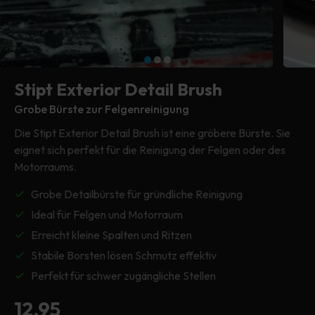
Trockentücher
Autoschutzhülle
Kunststoffreiniger
Trockentuch
Trockentuch
Poliermaschine
Reinigung & Wartung
Kopftuch
Kopftuch
Kopftuch
Hochdruckreiniger
Reifen & Felgen
Stipt Exterior Detail Brush
Putzlappen
Putzlappen
Alle Maschinen
Fenster & Glas
Grobe Bürste zur Felgenreinigung
Die Stipt Exterior Detail Brush ist eine gröbere Bürste. Sie
Sämtliches Zubehör
eignet sich perfekt für die Reinigung der Felgen oder des
Alles im Exterieur
Motorraums.
Grobe Detailbürste für gründliche Reinigung
Ideal für Felgen und Motorraum
Erreicht kleine Spalten und Ritzen
Stabile Borsten lösen Schmutz effektiv
Perfekt für schwer zugängliche Stellen
Normaler
12,95