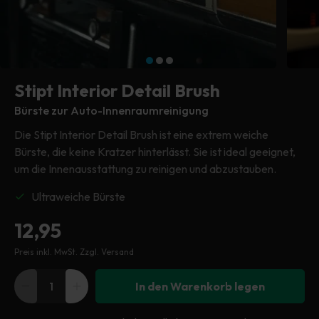
Trockentücher
Autoschutzhülle
Kunststoffreiniger
Trockentuch
Trockentuch
Poliermaschine
Reinigung & Wartung
Kopftuch
Kopftuch
Kopftuch
Hochdruckreiniger
Reifen & Felgen
Stipt Interior Detail Brush
Putzlappen
Putzlappen
Alle Maschinen
Fenster & Glas
Bürste zur Auto-Innenraumreinigung
Die Stipt Interior Detail Brush ist eine extrem weiche
Sämtliches Zubehör
Bürste, die keine Kratzer hinterlässt. Sie ist ideal geeignet,
Alles im Exterieur
um die Innenausstattung zu reinigen und abzustauben.
Ultraweiche Bürste
Normaler
12,95
Preis inkl. MwSt.
Zzgl. Versand
Preis
In den Warenkorb legen
Verringere
Erhöhe
die
die