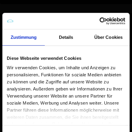
Wissensdatenbank
Zustimmung
Details
Über Cookies
Zugehörige Tipps & Tricks für den Einstieg in die Stipt
Interior Detail Brush
Diese Webseite verwendet Cookies
Auto Innenraum reinigen mit fabrikneuem Ergebnis
Wir verwenden Cookies, um Inhalte und Anzeigen zu
Wie kann ich mein auto cockpit reinigen?
personalisieren, Funktionen für soziale Medien anbieten
zu können und die Zugriffe auf unsere Website zu
Wie reinigt man das Lenkrad seines Autos?
analysieren. Außerdem geben wir Informationen zu Ihrer
Verwendung unserer Website an unsere Partner für
soziale Medien, Werbung und Analysen weiter. Unsere
Wie verwende ich dieses Produkt?
Partner führen diese Informationen möglicherweise mit
weiteren Daten zusammen, die Sie ihnen bereitgestellt
Reinigen Sie die kleinsten Details des Innenraums schnell
haben oder die sie im Rahmen Ihrer Nutzung der Dienste
und sicher. Bürsten Sie Staub und Schmutz aus Spalten,
gesammelt haben.