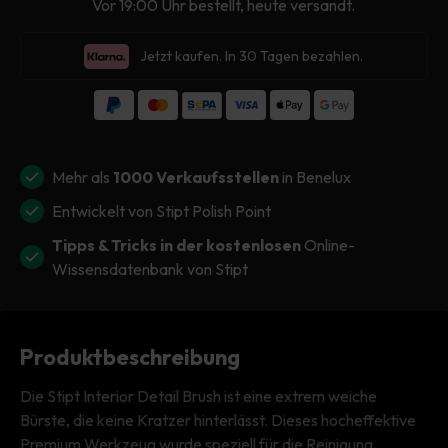
Vor 19:00 Uhr bestellt, heute versandt.
Menge
Menge
für
für
Jetzt kaufen. In 30 Tagen bezahlen.
Stipt
Stipt
Interior
Interior
Detail
Detail
Brush
Brush
Mehr als
1000 Verkaufsstellen
in Benelux
Entwickelt von Stipt Polish Point
Tipps & Tricks in der kostenlosen
Online-
Wissensdatenbank von Stipt
Produktbeschreibung
Die Stipt Interior Detail Brush ist eine extrem weiche
Bürste, die keine Kratzer hinterlässt. Dieses hocheffektive
Premium Werkzeug wurde speziell für die Reinigung