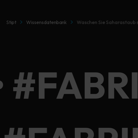
Stipt
Wissensdatenbank
Waschen Sie Saharastaub s
• #FABR