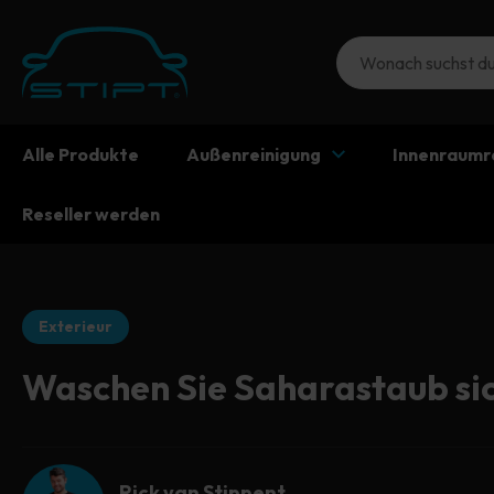
Alle Produkte
Außenreinigung
Innenraumr
Reseller werden
Exterieur
Waschen Sie Saharastaub sic
Rick van Stippent