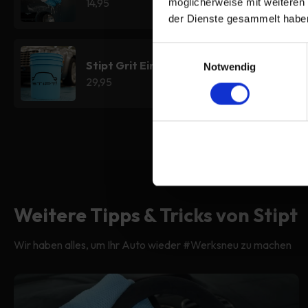
14,95
möglicherweise mit weiteren
der Dienste gesammelt habe
Einwilligungsauswahl
Stipt Grit Eimer 20L
Notwendig
29,95
Weitere Tipps & Tricks von Stipt
Wir haben alles, um Ihr Auto wieder #Werksneu zu machen