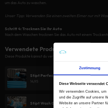
um das Auto zu waschen.
Unser Tipp: Verwenden Sie einen zweiten Eimer nur mit Was
Schritt 4: Trocknen Sie Ihr Auto
Nach dem Waschen trocknen Sie das Auto mit einem Trockentu
Verwendete Produkte
Diese Produkte kannst du verwenden, um dein Auto wieder #f
Zustimmung
Stipt Perfect Shampoo
14,95
Diese Webseite verwendet 
Wir verwenden Cookies, um I
und die Zugriffe auf unsere 
Stipt Wash Glove
Website an unsere Partner fü