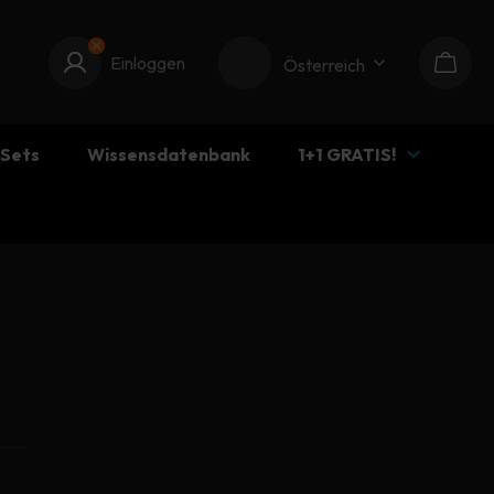
Einloggen
Einloggen
Österreich
Waren
-Sets
Wissensdatenbank
1+1 GRATIS!