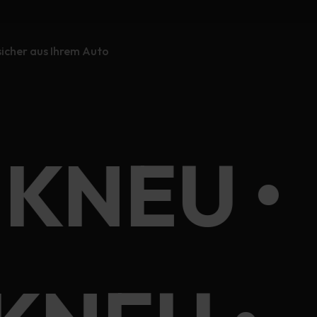
icher aus Ihrem Auto
IKNEU •